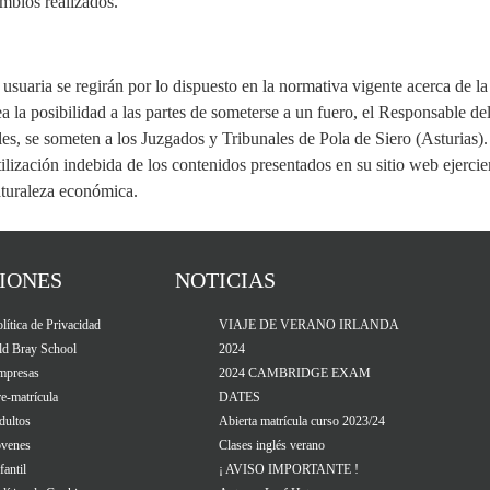
ambios realizados.
usuaria se regirán por lo dispuesto en la normativa vigente acerca de la 
 la posibilidad a las partes de someterse a un fuero, el Responsable de
es, se someten a los Juzgados y Tribunales de Pola de Siero (Asturias)
ilización indebida de los contenidos presentados en su sitio web ejercie
aturaleza económica.
IONES
NOTICIAS
lítica de Privacidad
VIAJE DE VERANO IRLANDA
ld Bray School
2024
mpresas
2024 CAMBRIDGE EXAM
e-matrícula
DATES
dultos
Abierta matrícula curso 2023/24
óvenes
Clases inglés verano
fantil
¡ AVISO IMPORTANTE !