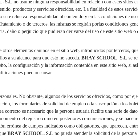
. S.L
no asume ninguna responsabilidad en relación con estos sitios enl
nido, productos y servicios ofrecidos, etc. La finalidad de estos servic
jo su exclusiva responsabilidad al contenido y en las condiciones de uso
 Tratamiento o de terceros, las mismas se regirán porlas condiciones gene
a, daño o perjuicio que pudieran derivarse del uso de este sitio web o 
e otros elementos dañinos en el sitio web, introducidos por terceros, qu
edios a su alcance para que esto no suceda.
BRAY SCHOOL. S.L
se re
seño, la configuración y la información contenida en este sitio web, si a
dificaciones puedan causar.
personales. No obstante, algunos de los servicios ofrecidos, como por ej
ación, los formularios de solicitud de empleo o la suscripción a los bole
sea correcto es necesario que la persona usuaria facilite una serie de da
l momento del registro como en posteriores comunicaciones, y se hace 
 errónea de campos indicados como obligatorios, que aparecen, entre 
 que
BRAY SCHOOL. S.L
no pueda atender la solicitud de la persona 