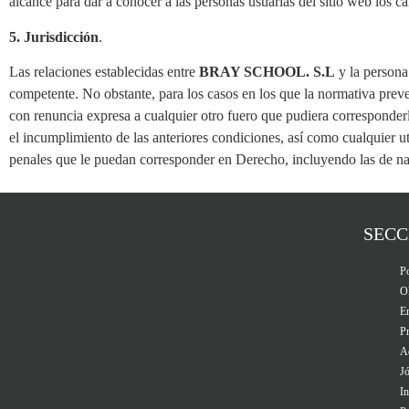
alcance para dar a conocer a las personas usuarias del sitio web los c
5. Jurisdicción
.
Las relaciones establecidas entre
BRAY SCHOOL. S.L
y la persona 
competente. No obstante, para los casos en los que la normativa prevea
con renuncia expresa a cualquier otro fuero que pudiera corresponderl
el incumplimiento de las anteriores condiciones, así como cualquier ut
penales que le puedan corresponder en Derecho, incluyendo las de n
SECC
Po
O
E
Pr
A
J
In