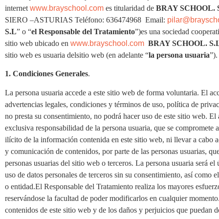
internet
www.brayschool
.com
es titularidad de
BRAY SCHOOL. 
SIERO –ASTURIAS Teléfono: 636474968 Email:
pilar@braysch
S.L
” o “
el Responsable del Tratamiento
”)es una sociedad cooperat
sitio web ubicado en
www.brayschool
.com
BRAY SCHOOL. S.
sitio web es usuaria delsitio web (en adelante “
la persona usuaria
”).
1. Condiciones Generales
.
La persona usuaria accede a este sitio web de forma voluntaria. El acc
advertencias legales, condiciones y términos de uso, política de priva
no presta su consentimiento, no podrá hacer uso de este sitio web. El
exclusiva responsabilidad de la persona usuaria, que se compromete a
ilícito de la información contenida en este sitio web, ni llevar a cabo
y comunicación de contenidos, por parte de las personas usuarias, que
personas usuarias del sitio web o terceros. La persona usuaria será e
uso de datos personales de terceros sin su consentimiento, así como el 
o entidad.El Responsable del Tratamiento realiza los mayores esfuerzos
reservándose la facultad de poder modificarlos en cualquier momento.
contenidos de este sitio web y de los daños y perjuicios que puedan de