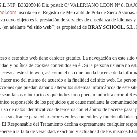
S.L
NIF: B33205048 Dir. postal: C/ VALERIANO LEON Nº 8, BAJ
ool.com
inscrita en el Registro de Mercantil de Pola de Siero Asturias. 
iva cuyo objeto es la prestación de servicios de enseñanza de idiomas 
L
(en adelante “
el sitio web
”) es propiedad de
BRAY SCHOOL. S.L
.
eso a este sitio web tiene carácter gratuito. La navegación en este sitio
cidad y política de cookies contenidos en él. Si la persona usuaria no e
 acceso a este sitio web, así como el uso que pueda hacerse de la inform
 hacer uso del mismo de acuerdo a la finalidad del sitio web. La perso
 acciones que puedan dañar o alterar los sistemas informáticos de este s
 sean falsos o inexactos y que induzcan o puedan inducir a error al Res
l único responsable de los perjuicios que cause mediante la comunicació
uso de datos identificativos de terceros con el ánimo de hacerse pasar p
 a su alcance para evitar errores en los contenidos y funcionalidades q
 El Responsable del Tratamiento declina expresamente cualquier respon
berse a la falta de veracidad, exactitud y actualidad de los mismos.El s