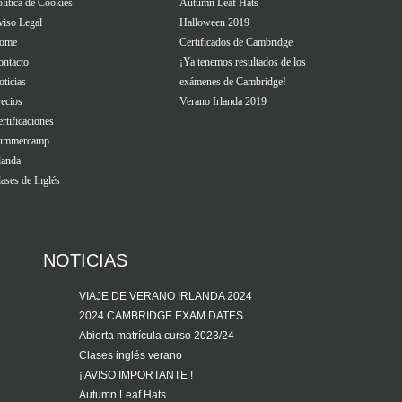
lítica de Cookies
Autumn Leaf Hats
viso Legal
Halloween 2019
ome
Certificados de Cambridge
ontacto
¡Ya tenemos resultados de los
ticias
exámenes de Cambridge!
ecios
Verano Irlanda 2019
rtificaciones
ummercamp
landa
ases de Inglés
NOTICIAS
VIAJE DE VERANO IRLANDA 2024
2024 CAMBRIDGE EXAM DATES
Abierta matrícula curso 2023/24
Clases inglés verano
¡ AVISO IMPORTANTE !
Autumn Leaf Hats