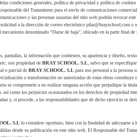
 delas condiciones generales, política de privacidad y política de cookie
Responsable del Tratamiento para el envío de comunicaciones comercial
comunicaciones y las personas usuarias del sitio web podrán revocar este
solicitud a la dirección de correo electrónico pilar@brayschool.com o u
el mecanismo denominado “Darse de baja”, ubicado en la parte final de l
, pantallas, la información que contienen, su apariencia y diseño, texto
 etc. son propiedad de
BRAY SCHOOL. S.L
, salvo que se especifiqu
tal o parcial de
BRAY SCHOOL. S.L
para uso personal a la persona u
ercialización o transformación no autorizadas de estas obras constituye 
ia se compromete a no realizar ninguna acción que perjudique la titula
, así como los perjuicios ocasionados en los derechos de propiedad intele
dan y, si procede, a las responsabilidades que de dicho ejercicio se der
OL. S.L
lo considere oportuno, bien con la finalidad de adecuarse a l
válidas desde su publicación en este sitio web. El Responsable del Trata