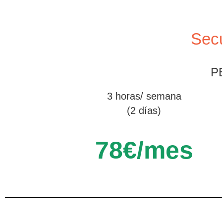
Secu
P
3 horas/ semana
(2 días)
78€/mes