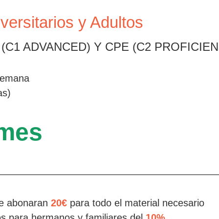
versitarios y Adultos
E (C1 ADVANCED) Y CPE (C2 PROFICIE
semana
as)
/mes
 se abonaran
20€
para todo el material necesario
s para hermanos y familiares del
10%